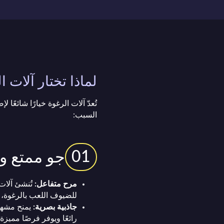
لماذا تختار آلات ا
تُعدّ آلات الرغوة خيارًا شائعًا
السبب:
01
جو ممتع و
مرح متفاعل:
تُنشئ آلات 
للضيوف اللعب بالرغوة، م
جاذبية بصرية:
يمنح مشهد 
رائعًا ويوفر فرصًا مميزة 