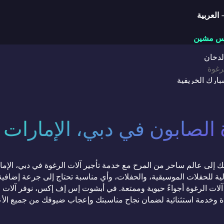
س مشين
الدخان
رغوة
بارك الخريفية
ب
صات الورق الكهربائية
ة فوق البنفسجية وأضواء النيون
 الصابون في دبي، الإمارات ا
ت CO2
ة الملونة
 بالبطارية
ك إلى عالم ساحر من المرح مع خدمة تأجير آلات الرغوة في دبي، الإمار
تر
لية للحفلات الموسيقية، والحفلات، وأي مناسبة تحتاج إلى جرعة إضافي
لات الرغوة أجواءً حيوية وممتعة. في أبشوت إس إف إكس، نوفر آلات ر
ل رينتال
ة وخدمة استثنائية لضمان نجاح مناسبتك وإعجاب ضيوفك من جميع الأع