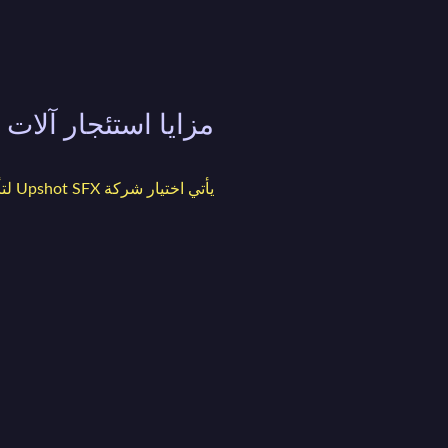
مزايا استئجار آلات الرغوة
يأتي اختيار شركة Upshot SFX لتأجير آلات الرغوة في دبي بالعديد من المزايا: